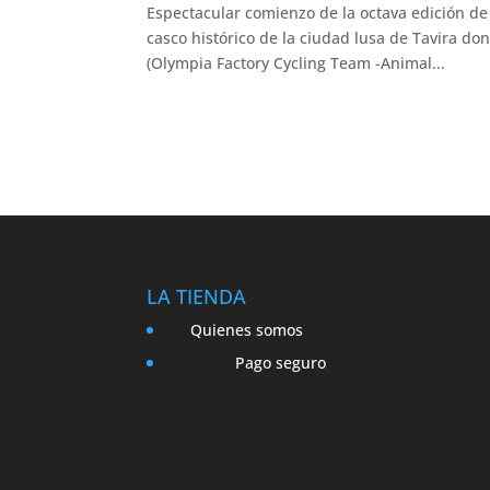
Espectacular comienzo de la octava edición de
casco histórico de la ciudad lusa de Tavira d
(Olympia Factory Cycling Team -Animal...
LA TIENDA
Quienes somos
Pago seguro