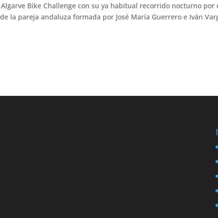
 Algarve Bike Challenge con su ya habitual recorrido nocturno por 
onde la pareja andaluza formada por José María Guerrero e Iván Var