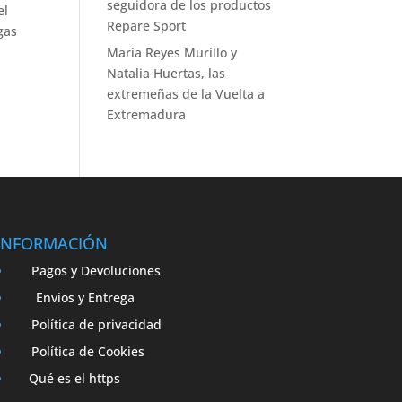
seguidora de los productos
el
Repare Sport
gas
María Reyes Murillo y
Natalia Huertas, las
extremeñas de la Vuelta a
Extremadura
INFORMACIÓN
Pagos y Devoluciones
Envíos y Entrega
Política de privacidad
Política de Cookies
Qué es el https