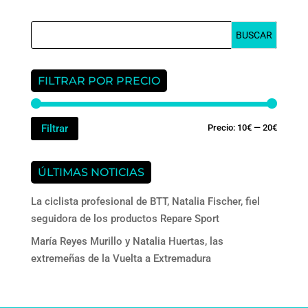
original
actual
era:
es:
13,95€.
11,95€.
FILTRAR POR PRECIO
Precio
Precio
Filtrar
Precio:
10€
—
20€
mínimo
máxim
ÚLTIMAS NOTICIAS
La ciclista profesional de BTT, Natalia Fischer, fiel
seguidora de los productos Repare Sport
María Reyes Murillo y Natalia Huertas, las
extremeñas de la Vuelta a Extremadura