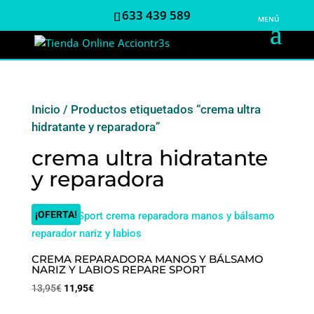
633 439 589
Inicio
/ Productos etiquetados “crema ultra
hidratante y reparadora”
crema ultra hidratante
y reparadora
¡OFERTA!
CREMA REPARADORA MANOS Y BÁLSAMO
NARIZ Y LABIOS REPARE SPORT
El
El
13,95
€
11,95
€
precio
precio